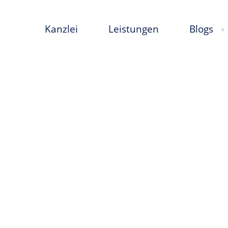
Kanzlei
Leistungen
Blogs
ins Ausland – Europä
ernationales eCommer