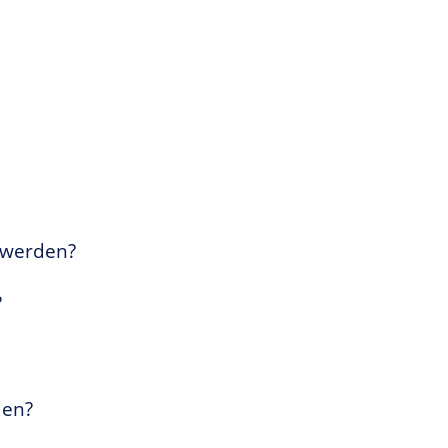
t werden?
?
den?